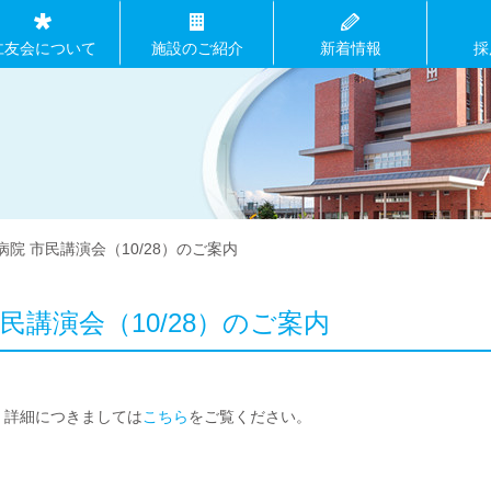
仁友会について
施設のご紹介
新着情報
採
病院 市民講演会（10/28）のご案内
市民講演会（10/28）のご案内
。詳細につきましては
こちら
をご覧ください。